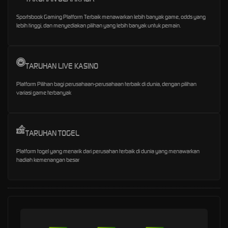
Sportsbook Gaming Platform Terbaik menawarkan lebih banyak game, odds yang
lebih tinggi, dan menyediakan pilihan yang lebih banyak untuk pemain.
TARUHAN LIVE KASINO
Platform Pilihan bagi perusahaan-perusahaan terbaik di dunia, dengan pilihan
variasi game terbanyak
TARUHAN TOGEL
Platform togel yang menarik dari perusahan terbaik di dunia yang menawarkan
hadiah kemenangan besar