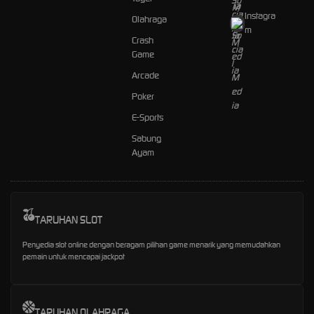
Instagra
Olahraga
m
Crash
Game
Arcade
Poker
E-Sports
Sabung
Ayam
TARUHAN SLOT
Penyedia slot online dengan beragam pilihan game menarik yang memudahkan
pemain untuk mencapai jackpot
TARUHAN OLAHRAGA