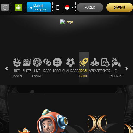
Main di
MASUK
DAFTAR
Telegram
HOT
SLOTS
LIVE
RACE
TOGEL
OLAHRAGA
CRASH
ARCADE
POKER
E-
SABUN
GAMES
CASINO
GAME
SPORTS
AYAM