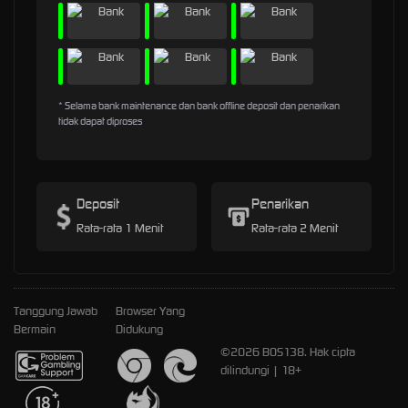
* Selama bank maintenance dan bank offline deposit dan penarikan
tidak dapat diproses
Deposit
Penarikan
Rata-rata 1 Menit
Rata-rata 2 Menit
Tanggung Jawab
Browser Yang
Bermain
Didukung
©2026 BOS138. Hak cipta
dilindungi | 18+